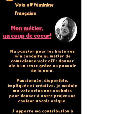
Voix off féminine
française
Mon métier,
un coup de coeur!
Ma passion pour les histoires
m’a conduite au métier de
comédienne voix off : donner
vie à un texte grâce au pouvoir
de la voix.
Passionnée, disponible,
impliquée et créative, je module
ma voix selon vos souhaits
pour donner à votre projet une
couleur vocale unique.
J’apporte ma contribution à