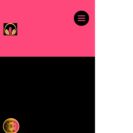
Gaëlle Vallée
Comédienne Voix
off