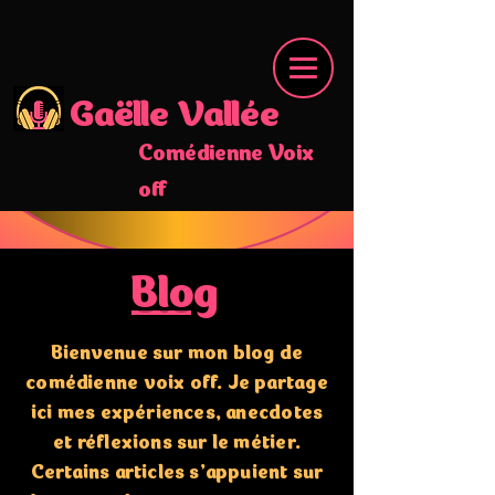
Gaëlle Vallée
Comédienne Voix
off
Blog
Bienvenue sur mon blog de
comédienne voix off. Je partage
ici mes expériences, anecdotes
et réflexions sur le métier.
Certains articles s’appuient sur