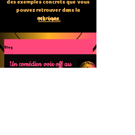
des exemples concrets que vous
pouvez retrouver dans la
rubrique
Ma voix.
Blog
Un comédien voix off au
service des entreprises
Mentions légales