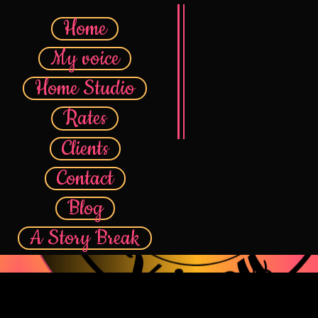
Home
My voice
Home Studio
Rates
Clients
Contact
Blog
A Story Break