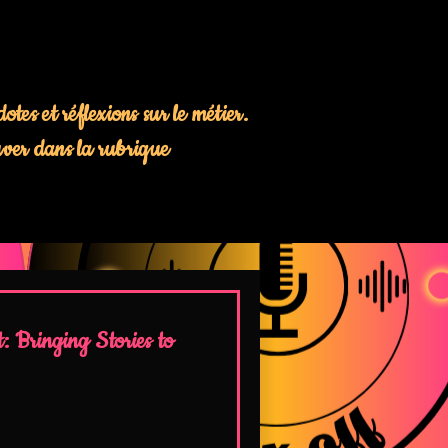
tes et réflexions sur le métier.
ouver dans la rubrique
t: Bringing Stories to