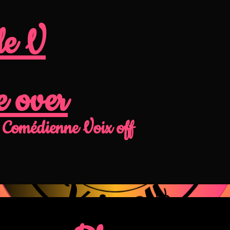
le V
e over
Comédienne Voix off