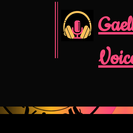
Gael
Voic