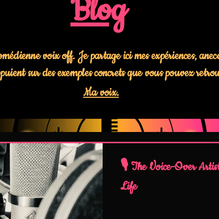
Blog
édienne voix off. Je partage ici mes expériences, anecdo
’appuient sur des exemples concrets que vous pouvez retr
Ma voix.
🎙️ The Voice-Over Artis
Life